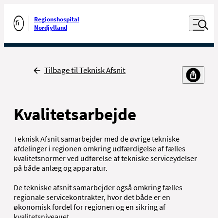
Luk naviga
Udfør søgning
Åben nav
Regionshospital
Gå til forsiden
Nordjylland
Tilbage
Tilbage til Teknisk Afsnit
Kvalitetsarbejde
Teknisk Afsnit samarbejder med de øvrige tekniske
afdelinger i regionen omkring udfærdigelse af fælles
kvalitetsnormer ved udførelse af tekniske serviceydelser
på både anlæg og apparatur.
De tekniske afsnit samarbejder også omkring fælles
regionale servicekontrakter, hvor det både er en
økonomisk fordel for regionen og en sikring af
kvalitetsniveauet.