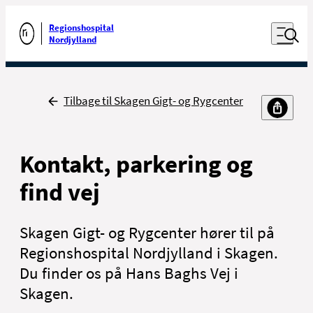
Luk naviga
Udfør søgning
Åben nav
Regionshospital
Gå til forsiden
Nordjylland
Tilbage
Tilbage til Skagen Gigt- og Rygcenter
Kontakt, parkering og
find vej
Skagen Gigt- og Rygcenter hører til på
Regionshospital Nordjylland i Skagen.
Du finder os på Hans Baghs Vej i
Skagen.