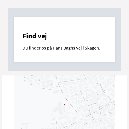
MitID)
karakter - og ikke indeholder fortrolige
oplysninger - er du velkommen til at
benytte:
skagengigtogrygcenter@rn.dk
Find vej
Du finder os på Hans Baghs Vej i Skagen.