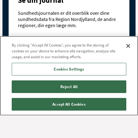
Se din journal
Sundhedsjournalen er dit overblik over dine
sundhedsdata fra Region Nordjylland, de andre
regioner, din egen læge mm.
By clicking “Accept All Cookies”, you agree to the storing of
Se din journal
cookies on your device to enhance site navigation, analyze site
usage, and assist in our marketing efforts.
Cookies Settings
Reject All
Mere selvbetjening
Accept All Cookies
Mine aftaler
Bestil tid til EKG og røntgen
Bestil tid til tapning (bloddonorer)
Tilmeld sms-påmindelser
Se og ret oplysninger i dit stamkort