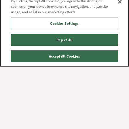
By clicking “Accept All Cookies”, you agree to the storing of
97 64 00 10
cookies on your device to enhance site navigation, analyze site
usage, and assist in our marketing efforts.
Åbningstider
Cookies Settings
Mandag-fredag 7.00-16.00
Mail
Reject All
rhnordjylland@rn.dk
Accept All Cookies
Regionshospital Nordjylland, Frederikshavn
Barfredsvej 83
9900
Frederikshavn
Se adresse på googlekort
Se på kort