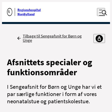
Luk naviga
Udfør søgning
Åben nav
Regionshospital
Gå til forsiden
Nordjylland
Tilbage
Tilbage til Sengeafsnit for Børn og
Unge
Afsnittets specialer og
funktionsområder
I Sengeafsnit for Børn og Unge har vi et
par særlige funktioner i form af vores
neonatalstue og patientskolestue.