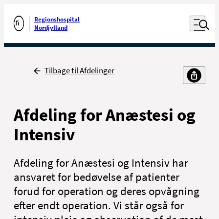
Luk naviga
Udfør søgning
Åben nav
Regionshospital
Gå til forsiden
Nordjylland
Tilbage
Tilbage til Afdelinger
Afdeling for Anæstesi og
Intensiv
Afdeling for Anæstesi og Intensiv har
ansvaret for bedøvelse af patienter
forud for operation og deres opvågning
efter endt operation. Vi står også for