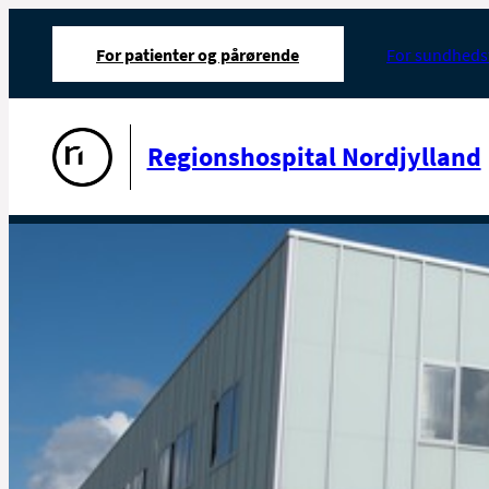
For patienter og pårørende
For sundheds
Gå til forsiden
Regionshospital Nordjylland