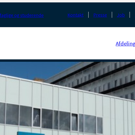
Kontakt
Presse
Job
faglige og studerende
Afdelin