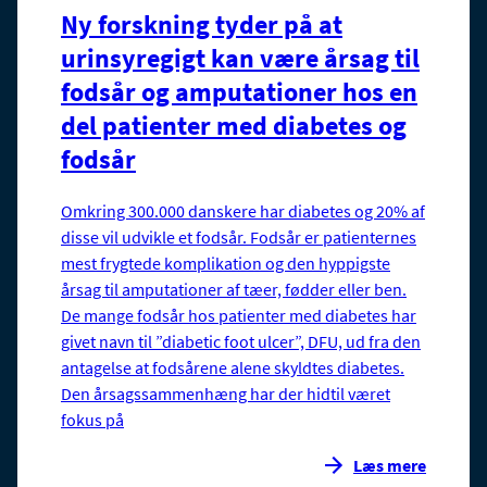
Ny forskning tyder på at
urinsyregigt kan være årsag til
fodsår og amputationer hos en
del patienter med diabetes og
fodsår
Omkring 300.000 danskere har diabetes og 20% af
disse vil udvikle et fodsår. Fodsår er patienternes
mest frygtede komplikation og den hyppigste
årsag til amputationer af tæer, fødder eller ben.
De mange fodsår hos patienter med diabetes har
givet navn til ”diabetic foot ulcer”, DFU, ud fra den
antagelse at fodsårene alene skyldtes diabetes.
Den årsagssammenhæng har der hidtil været
fokus på
Læs mere