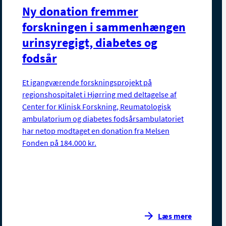
Ny donation fremmer
forskningen i sammenhængen
urinsyregigt, diabetes og
fodsår
Et igangværende forskningsprojekt på
regionshospitalet i Hjørring med deltagelse af
Center for Klinisk Forskning, Reumatologisk
ambulatorium og diabetes fodsårsambulatoriet
har netop modtaget en donation fra Melsen
Fonden på 184.000 kr.
Læs mere