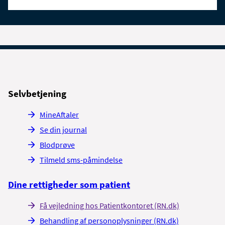
Selvbetjening
MineAftaler
Se din journal
Blodprøve
Tilmeld sms-påmindelse
Dine rettigheder som patient
Få vejledning hos Patientkontoret (RN.dk)
Behandling af personoplysninger (RN.dk)