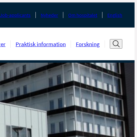
Job-applicants
Nyheder
Om hospitalet
English
ger
Praktisk information
Forskning