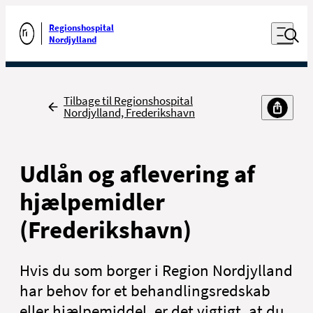
Luk naviga
Udfør søgning
Åben nav
Regionshospital
Gå til forsiden
Nordjylland
Tilbage
Tilbage til Regionshospital
Nordjylland, Frederikshavn
Udlån og aflevering af
hjælpemidler
(Frederikshavn)
Hvis du som borger i Region Nordjylland
har behov for et behandlingsredskab
eller hjælpemiddel, er det vigtigt, at du