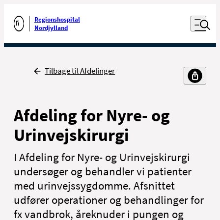
Luk naviga
Udfør søgning
Åben nav
Regionshospital
Gå til forsiden
Nordjylland
Tilbage
Tilbage til Afdelinger
Afdeling for Nyre- og
Urinvejskirurgi
I Afdeling for Nyre- og Urinvejskirurgi
undersøger og behandler vi patienter
med urinvejssygdomme. Afsnittet
udfører operationer og behandlinger for
fx vandbrok, åreknuder i pungen og