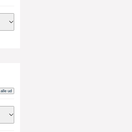
ettet
r.
 alle ud