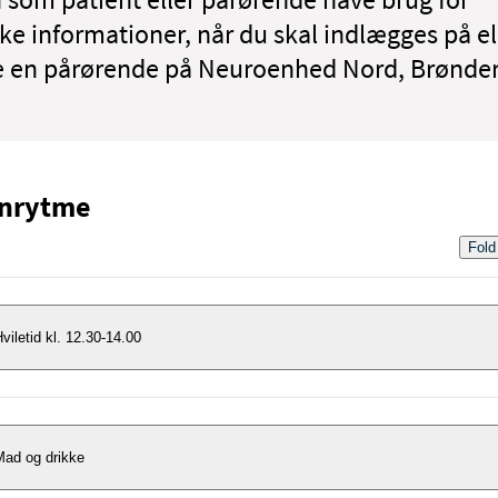
ske informationer, når du skal indlægges på el
 en pårørende på Neuroenhed Nord, Brønder
nrytme
Fold
viletid kl. 12.30-14.00
or at få optimal udbytte af rehabiliteringen er det vigtigt at få hvilet.
erfor skal der være helt ro.
Mad og drikke