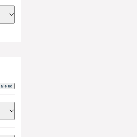
,
 få
 alle ud