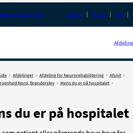
Kontakt
Presse
Job
faglige og studerende
Afdelin
side
Afdelinger
Afdeling for Neurorehabilitering
Afsnit
roenhed Nord, Brønderslev
Mens du er på hospitalet
s du er på hospitalet
 som patient eller pårørende have brug for