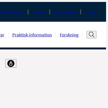
Job-applicants
Nyheder
Om hospitalet
English
ger
Praktisk information
Forskning