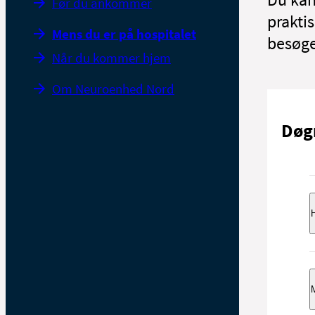
Før du ankommer
prakti
Mens du er på hospitalet
besøge
Når du kommer hjem
Om Neuroenhed Nord
Døg
H
F
D