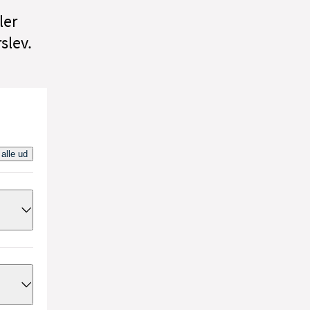
ler
slev.
 alle ud