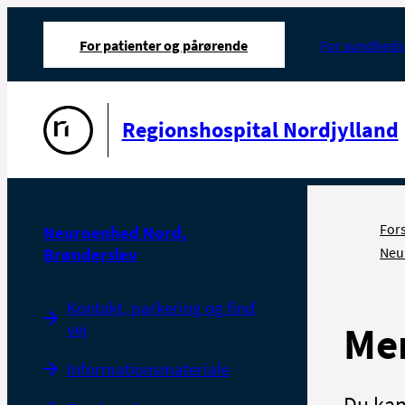
For patienter og pårørende
For sundheds
Gå til forsiden
Regionshospital Nordjylland
For
Neuroenhed Nord,
Brønderslev
Neu
Kontakt, parkering og find
Men
vej
Informationsmateriale
Du kan