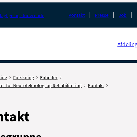
Kontakt
Presse
Job
faglige og studerende
Afdelin
side
Forskning
Enheder
er for Neuroteknologi og Rehabilitering
Kontakt
ntakt
regruppe