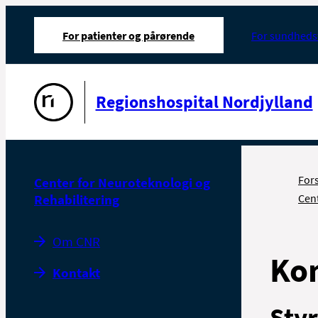
For patienter og pårørende
For sundheds
Gå til forsiden
Regionshospital Nordjylland
For
Center for Neuroteknologi og
Rehabilitering
Cent
Om CNR
Ko
Kontakt
Sty