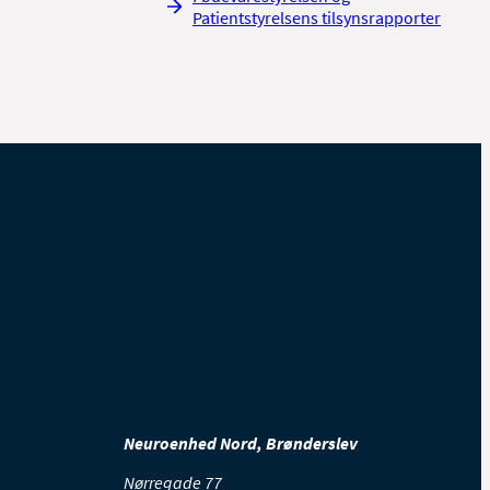
Patientstyrelsens tilsynsrapporter
Neuroenhed Nord, Brønderslev
Nørregade 77