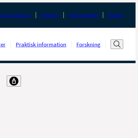
Job-applicants
Nyheder
Om hospitalet
English
ger
Praktisk information
Forskning