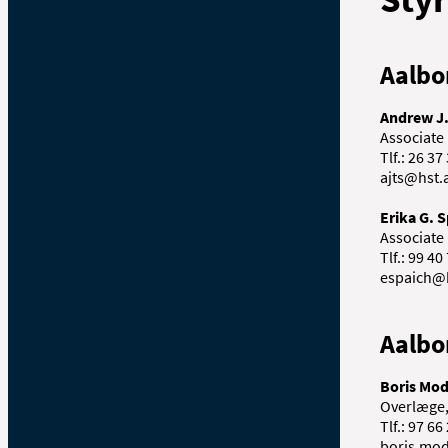
Aalbo
Andrew J.
Associate
Tlf.: 26 37
ajts@hst.
Erika G. 
Associate
Tlf.: 99 40
espaich@
Aalbo
Boris Mo
Overlæge,
Tlf.: 97 66
boris.mo