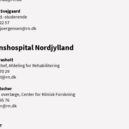
 Svejgaard
d.-studerende
22 57
.joergensen@rn.dk
nshospital Nordjylland
rasholt
hef, Afdeling for Rehabilitering
 70 29
lt@rn.dk
tscher
 overlæge, Center for Klinisk Forskning
 95 76
er@rn.dk
T