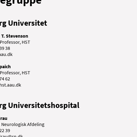
rg Universitet
 T. Stevenson
 Professor, HST
 39 38
aau.dk
Spaich
 Professor, HST
 74 62
hst.aau.dk
rg Universitetshospital
drau
 Neurologisk Afdeling
 22 39
drau@rn.dk