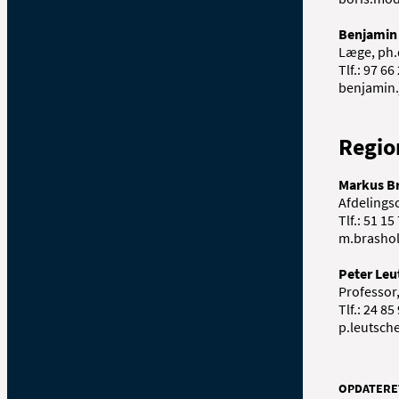
Benjamin
Læge, ph.
Tlf.:
97 66 
benjamin
Regio
Markus B
Afdelingsc
Tlf.: 51 15
m.brasho
Peter Leu
Professor,
Tlf.: 24 85
p.leutsch
OPDATERE