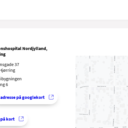
nshospital Nordjylland,
ing
nsgade 37
Hjørring
ibygningen
ng 6
 adresse på googlekort
 på kort