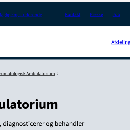
Kontakt
Presse
Job
faglige og studerende
Afdelin
eumatologisk Ambulatorium
ulatorium
diagnosticerer og behandler