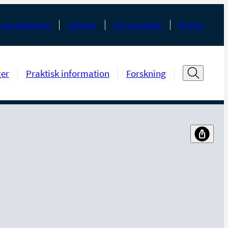
Job-applicants
Nyheder
Om hospitalet
English
ger
Praktisk information
Forskning