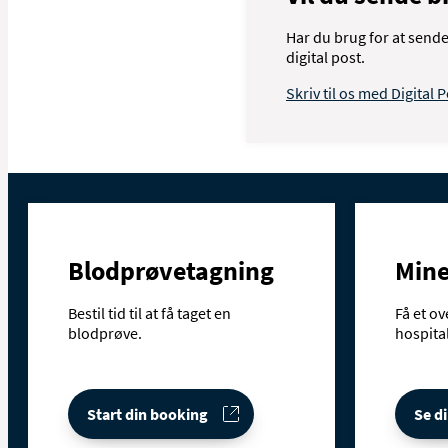
Har du brug for at sende
digital post.
Skriv til os med Digital 
Blodprøvetagning
Mine
Bestil tid til at få taget en
Få et ov
blodprøve.
hospital
Start din booking
Se di