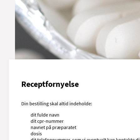
Receptfornyelse
Din bestilling skal altid indeholde:
dit fulde navn
dit cpr-nummer
navnet på præparatet
dosis
dit telefonnummer, som vi eventuelt kan kontakte di