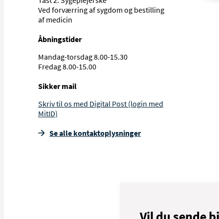
Tast 2: Sygeplejerske
Ved forværring af sygdom og bestilling
af medicin
Åbningstider
Mandag-torsdag 8.00-15.30
Fredag 8.00-15.00
Sikker mail
Skriv til os med Digital Post (login med
MitID)
Se alle kontakt­oplysninger
Vil du sende bi