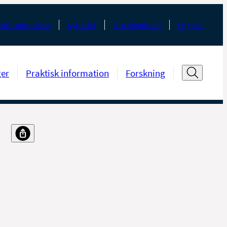
Job-applicants
Nyheder
Om hospitalet
English
ger
Praktisk information
Forskning