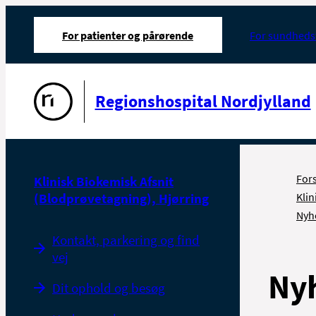
For patienter og pårørende
For sundheds
Gå til forsiden
Regionshospital Nordjylland
For
Klinisk Biokemisk Afsnit
(Blodprøvetagning), Hjørring
Klin
Nyh
Kontakt, parkering og find
vej
Ny
Dit ophold og besøg