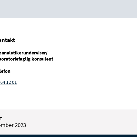
ontakt
oanalytikerunderviser/
boratoriefaglig konsulent
lefon
 64 12 01
T
ember 2023