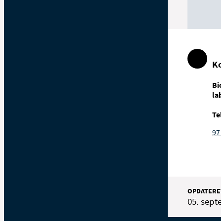
K
Bi
la
Te
97
OPDATERE
05. sept