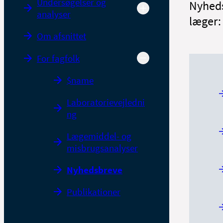
Undersøgelser og
Nyheds
analyser
læger:
Om afsnittet
For fagfolk
$name
Laboratorievejledni
ng
Lægemiddel- og
misbrugsanalyser
Nyhedsbreve
Publikationer