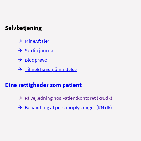
Selvbetjening
MineAftaler
Se din journal
Blodprøve
Tilmeld sms-påmindelse
Dine rettigheder som patient
Få vejledning hos Patientkontoret (RN.dk)
Behandling af personoplysninger (RN.dk)